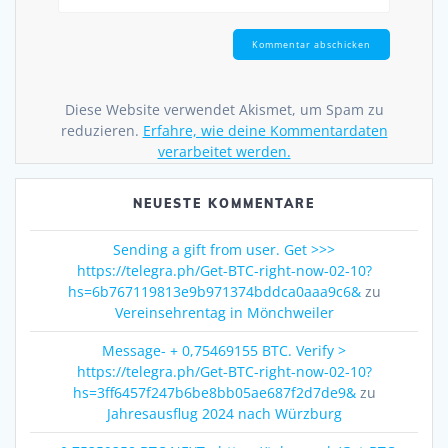
Diese Website verwendet Akismet, um Spam zu
reduzieren.
Erfahre, wie deine Kommentardaten
verarbeitet werden.
NEUESTE KOMMENTARE
Sending a gift from user. Get >>>
https://telegra.ph/Get-BTC-right-now-02-10?
hs=6b767119813e9b971374bddca0aaa9c6&
zu
Vereinsehrentag in Mönchweiler
Message- + 0,75469155 BTC. Verify >
https://telegra.ph/Get-BTC-right-now-02-10?
hs=3ff6457f247b6be8bb05ae687f2d7de9&
zu
Jahresausflug 2024 nach Würzburg