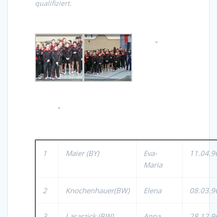
qualifiziert.
1
Maier (BY)
Eva-
11.04.9
Maria
2
Knochenhauer(BW)
Elena
08.03.9
3
Lasarzick (BW)
Anna
28.12.9