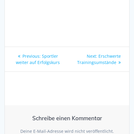
Beitragsnavigation
Previous
Next
Previous:
Sportler
Next:
Erschwerte
post:
post:
weiter auf Erfolgskurs
Trainingsumstände
Schreibe einen Kommentar
Deine E-Mail-Adresse wird nicht veröffentlicht.