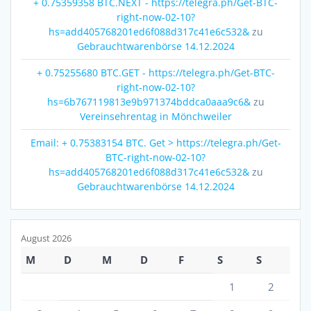
+ 0.75359358 BTC.NEXT - https://telegra.ph/Get-BTC-
right-now-02-10?
hs=add405768201ed6f088d317c41e6c532&
zu
Gebrauchtwarenbörse 14.12.2024
+ 0.75255680 BTC.GET - https://telegra.ph/Get-BTC-
right-now-02-10?
hs=6b767119813e9b971374bddca0aaa9c6&
zu
Vereinsehrentag in Mönchweiler
Email: + 0.75383154 BTC. Get > https://telegra.ph/Get-
BTC-right-now-02-10?
hs=add405768201ed6f088d317c41e6c532&
zu
Gebrauchtwarenbörse 14.12.2024
August 2026
M
D
M
D
F
S
S
1
2