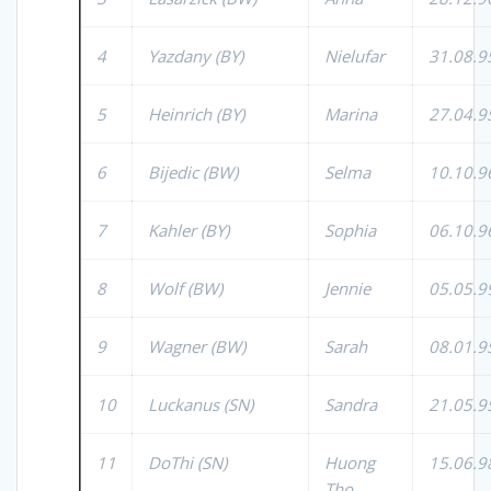
4
Yazdany (BY)
Nielufar
31.08.9
5
Heinrich (BY)
Marina
27.04.9
6
Bijedic (BW)
Selma
10.10.9
7
Kahler (BY)
Sophia
06.10.9
8
Wolf (BW)
Jennie
05.05.9
9
Wagner (BW)
Sarah
08.01.9
10
Luckanus (SN)
Sandra
21.05.9
11
DoThi (SN)
Huong
15.06.9
Tho