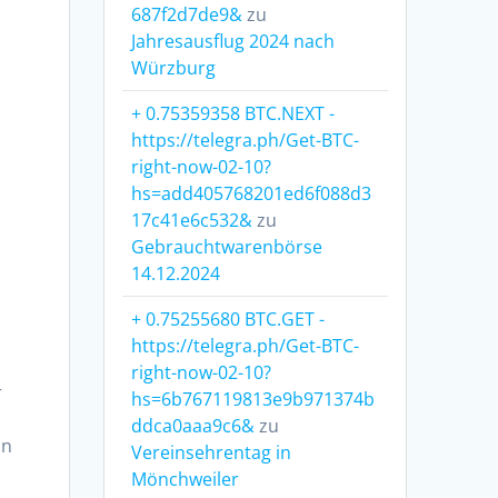
687f2d7de9&
zu
Jahresausflug 2024 nach
Würzburg
+ 0.75359358 BTC.NEXT -
https://telegra.ph/Get-BTC-
right-now-02-10?
hs=add405768201ed6f088d3
17c41e6c532&
zu
Gebrauchtwarenbörse
14.12.2024
+ 0.75255680 BTC.GET -
https://telegra.ph/Get-BTC-
right-now-02-10?
r
hs=6b767119813e9b971374b
ddca0aaa9c6&
zu
in
Vereinsehrentag in
Mönchweiler