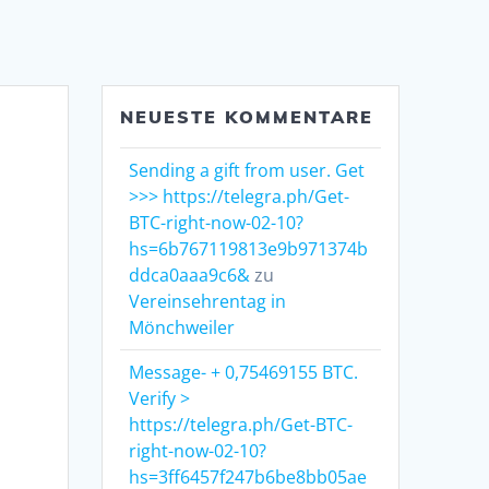
NEUESTE KOMMENTARE
Sending a gift from user. Get
>>> https://telegra.ph/Get-
BTC-right-now-02-10?
hs=6b767119813e9b971374b
ddca0aaa9c6&
zu
Vereinsehrentag in
Mönchweiler
Message- + 0,75469155 BTC.
Verify >
https://telegra.ph/Get-BTC-
right-now-02-10?
hs=3ff6457f247b6be8bb05ae