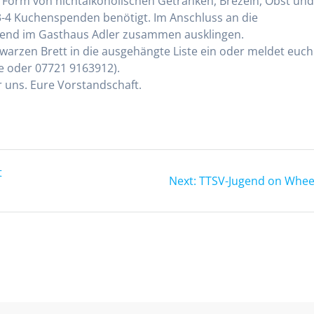
 Form von nichtalkoholischen Getränken, Brezeln, Obst un
3-4 Kuchenspenden benötigt. Im Anschluss an die
bend im Gasthaus Adler zusammen ausklingen.
chwarzen Brett in die ausgehängte Liste ein oder meldet euch
e oder 07721 9163912).
r uns. Eure Vorstandschaft.
t
Next
Next:
TTSV-Jugend on Whee
post: