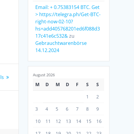
d
Email: + 0.75383154 BTC. Get
> https://telegra.ph/Get-BTC-
right-now-02-10?
hs=add405768201ed6f088d3
17c41e6c532&
zu
Gebrauchtwarenbörse
14.12.2024
August 2026
ls
M
D
M
D
F
S
S
1
2
3
4
5
6
7
8
9
10
11
12
13
14
15
16
17
18
19
20
21
22
23