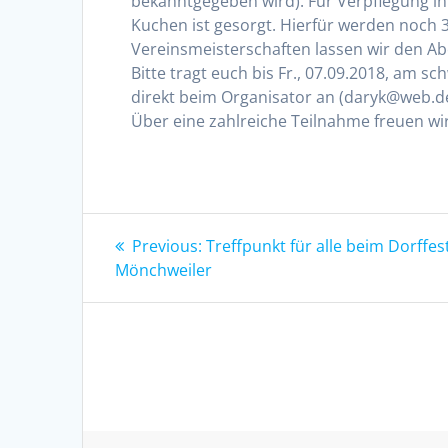
bekanntgegeben wird). Für Verpflegung in
Kuchen ist gesorgt. Hierfür werden noch 
Vereinsmeisterschaften lassen wir den A
Bitte tragt euch bis Fr., 07.09.2018, am s
direkt beim Organisator an (daryk@web.d
Über eine zahlreiche Teilnahme freuen wi
Beitragsnavigation
Previous
Previous:
Treffpunkt für alle beim Dorffes
post:
Mönchweiler