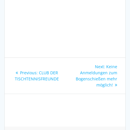
Beitragsnavigation
Next
Next:
Keine
Previous
post:
Previous:
CLUB DER
Anmeldungen zum
post:
TISCHTENNISFREUNDE
Bogenschießen mehr
möglich!