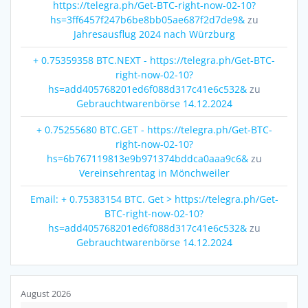
https://telegra.ph/Get-BTC-right-now-02-10?
hs=3ff6457f247b6be8bb05ae687f2d7de9&
zu
Jahresausflug 2024 nach Würzburg
+ 0.75359358 BTC.NEXT - https://telegra.ph/Get-BTC-
right-now-02-10?
hs=add405768201ed6f088d317c41e6c532&
zu
Gebrauchtwarenbörse 14.12.2024
+ 0.75255680 BTC.GET - https://telegra.ph/Get-BTC-
right-now-02-10?
hs=6b767119813e9b971374bddca0aaa9c6&
zu
Vereinsehrentag in Mönchweiler
Email: + 0.75383154 BTC. Get > https://telegra.ph/Get-
BTC-right-now-02-10?
hs=add405768201ed6f088d317c41e6c532&
zu
Gebrauchtwarenbörse 14.12.2024
August 2026