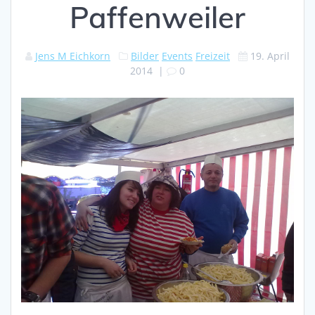
Paffenweiler
Jens M Eichkorn
Bilder
Events
Freizeit
19. April
2014
|
0