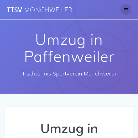
Skip
TTSV
MÖNCHWEILER
to
content
Umzug in
Paffenweiler
Tischtennis Sportverein Mönchweiler
Umzug in