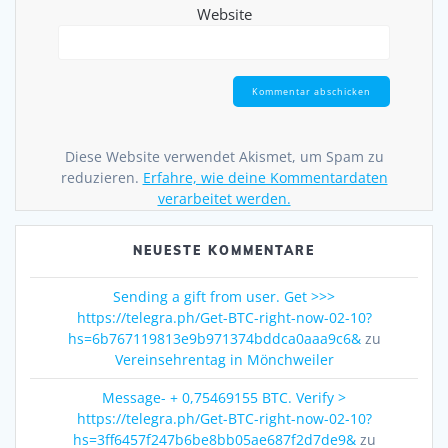
Website
Diese Website verwendet Akismet, um Spam zu
reduzieren.
Erfahre, wie deine Kommentardaten
verarbeitet werden.
NEUESTE KOMMENTARE
Sending a gift from user. Get >>>
https://telegra.ph/Get-BTC-right-now-02-10?
hs=6b767119813e9b971374bddca0aaa9c6&
zu
Vereinsehrentag in Mönchweiler
Message- + 0,75469155 BTC. Verify >
https://telegra.ph/Get-BTC-right-now-02-10?
hs=3ff6457f247b6be8bb05ae687f2d7de9&
zu