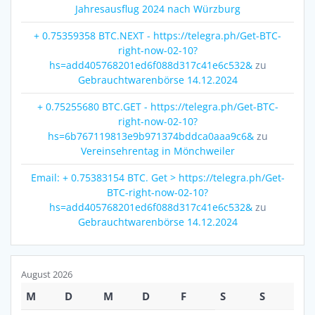
Jahresausflug 2024 nach Würzburg
+ 0.75359358 BTC.NEXT - https://telegra.ph/Get-BTC-
right-now-02-10?
hs=add405768201ed6f088d317c41e6c532&
zu
Gebrauchtwarenbörse 14.12.2024
+ 0.75255680 BTC.GET - https://telegra.ph/Get-BTC-
right-now-02-10?
hs=6b767119813e9b971374bddca0aaa9c6&
zu
Vereinsehrentag in Mönchweiler
Email: + 0.75383154 BTC. Get > https://telegra.ph/Get-
BTC-right-now-02-10?
hs=add405768201ed6f088d317c41e6c532&
zu
Gebrauchtwarenbörse 14.12.2024
August 2026
M
D
M
D
F
S
S