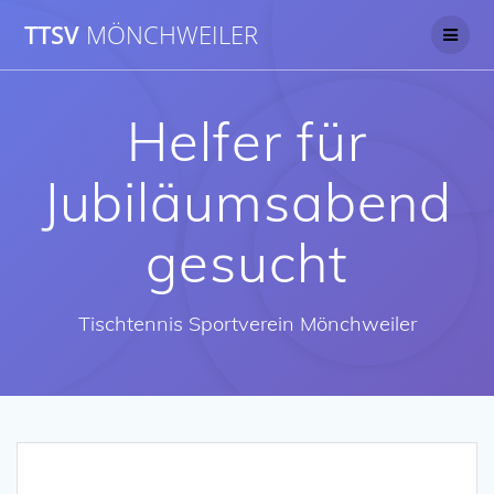
Skip
TTSV
MÖNCHWEILER
to
content
Helfer für
Jubiläumsabend
gesucht
Tischtennis Sportverein Mönchweiler