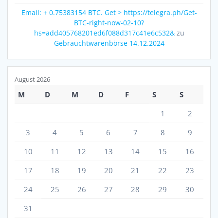
Email: + 0.75383154 BTC. Get > https://telegra.ph/Get-
BTC-right-now-02-10?
hs=add405768201ed6f088d317c41e6c532&
zu
Gebrauchtwarenbörse 14.12.2024
August 2026
M
D
M
D
F
S
S
1
2
3
4
5
6
7
8
9
10
11
12
13
14
15
16
17
18
19
20
21
22
23
24
25
26
27
28
29
30
31