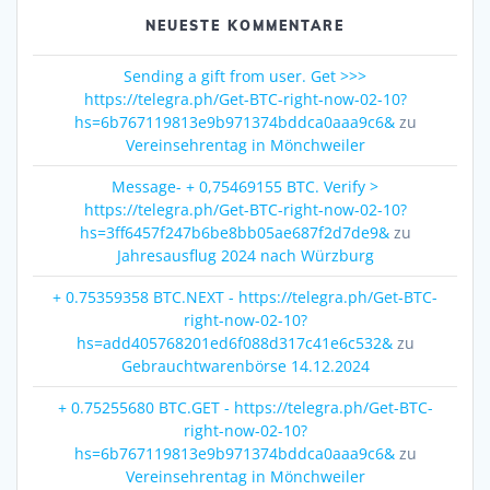
NEUESTE KOMMENTARE
Sending a gift from user. Get >>>
https://telegra.ph/Get-BTC-right-now-02-10?
hs=6b767119813e9b971374bddca0aaa9c6&
zu
Vereinsehrentag in Mönchweiler
Message- + 0,75469155 BTC. Verify >
https://telegra.ph/Get-BTC-right-now-02-10?
hs=3ff6457f247b6be8bb05ae687f2d7de9&
zu
Jahresausflug 2024 nach Würzburg
+ 0.75359358 BTC.NEXT - https://telegra.ph/Get-BTC-
right-now-02-10?
hs=add405768201ed6f088d317c41e6c532&
zu
Gebrauchtwarenbörse 14.12.2024
+ 0.75255680 BTC.GET - https://telegra.ph/Get-BTC-
right-now-02-10?
hs=6b767119813e9b971374bddca0aaa9c6&
zu
Vereinsehrentag in Mönchweiler