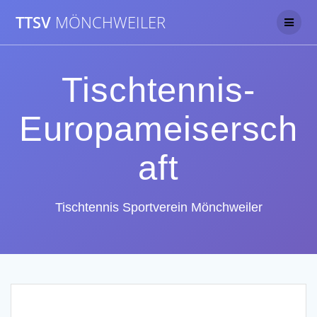
Skip
TTSV
MÖNCHWEILER
to
content
Tischtennis-
Europameisersch
aft
Tischtennis Sportverein Mönchweiler