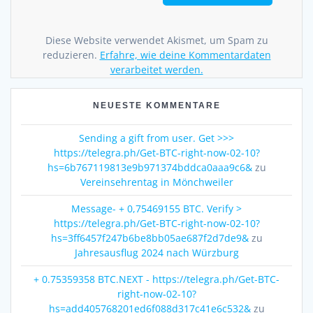
Diese Website verwendet Akismet, um Spam zu
reduzieren.
Erfahre, wie deine Kommentardaten
verarbeitet werden.
NEUESTE KOMMENTARE
Sending a gift from user. Get >>>
https://telegra.ph/Get-BTC-right-now-02-10?
hs=6b767119813e9b971374bddca0aaa9c6&
zu
Vereinsehrentag in Mönchweiler
Message- + 0,75469155 BTC. Verify >
https://telegra.ph/Get-BTC-right-now-02-10?
hs=3ff6457f247b6be8bb05ae687f2d7de9&
zu
Jahresausflug 2024 nach Würzburg
+ 0.75359358 BTC.NEXT - https://telegra.ph/Get-BTC-
right-now-02-10?
hs=add405768201ed6f088d317c41e6c532&
zu