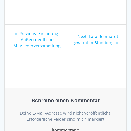
Beitragsnavigation
Previous
Previous:
Einladung:
Next
Next:
Lara Reinhardt
post:
Außerodentliche
post:
gewinnt in Blumberg
Mitgliederversammlung
Schreibe einen Kommentar
Deine E-Mail-Adresse wird nicht veröffentlicht.
Erforderliche Felder sind mit
*
markiert
Kommentar
*