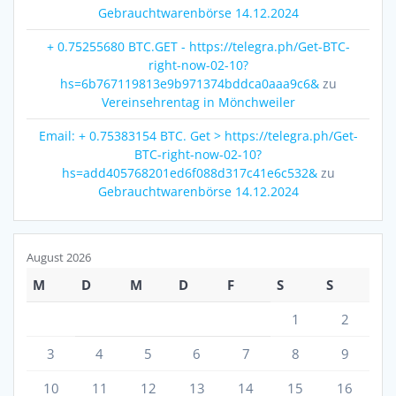
Gebrauchtwarenbörse 14.12.2024
+ 0.75255680 BTC.GET - https://telegra.ph/Get-BTC-
right-now-02-10?
hs=6b767119813e9b971374bddca0aaa9c6&
zu
Vereinsehrentag in Mönchweiler
Email: + 0.75383154 BTC. Get > https://telegra.ph/Get-
BTC-right-now-02-10?
hs=add405768201ed6f088d317c41e6c532&
zu
Gebrauchtwarenbörse 14.12.2024
August 2026
M
D
M
D
F
S
S
1
2
3
4
5
6
7
8
9
10
11
12
13
14
15
16