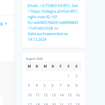
Email: + 0.75383154 BTC. Get
> https://telegra.ph/Get-BTC-
right-now-02-10?
hs=add405768201ed6f088d3
ng
17c41e6c532&
zu
Gebrauchtwarenbörse
14.12.2024
August 2026
M
D
M
D
F
S
S
1
2
3
4
5
6
7
8
9
10
11
12
13
14
15
16
17
18
19
20
21
22
23