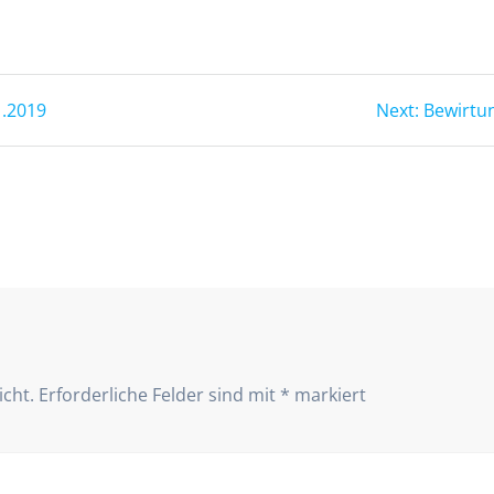
Next
.2019
Next:
Bewirtu
post:
icht.
Erforderliche Felder sind mit
*
markiert