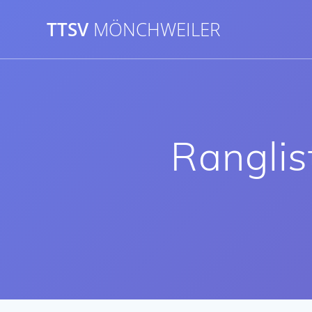
Skip
to
TTSV
MÖNCHWEILER
content
Ranglis