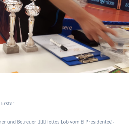
 Erster.
ner und Betreuer 👍🏻😎 fettes Lob vom El Presidente🥳