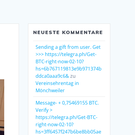
NEUESTE KOMMENTARE
Sending a gift from user. Get
>>> https://telegra.ph/Get-
BTC-right-now-02-10?
hs=6b767119813e9b971374b
ddca0aaa9c6&
zu
Vereinsehrentag in
Mönchweiler
Message- + 0,75469155 BTC.
Verify >
https://telegra.ph/Get-BTC-
right-now-02-10?
hs=3ff6457f247b6be8bb05ae