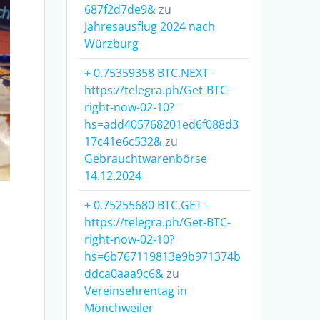
687f2d7de9&
zu
Jahresausflug 2024 nach
Würzburg
+ 0.75359358 BTC.NEXT -
https://telegra.ph/Get-BTC-
right-now-02-10?
hs=add405768201ed6f088d3
17c41e6c532&
zu
Gebrauchtwarenbörse
14.12.2024
+ 0.75255680 BTC.GET -
https://telegra.ph/Get-BTC-
right-now-02-10?
hs=6b767119813e9b971374b
ddca0aaa9c6&
zu
Vereinsehrentag in
Mönchweiler