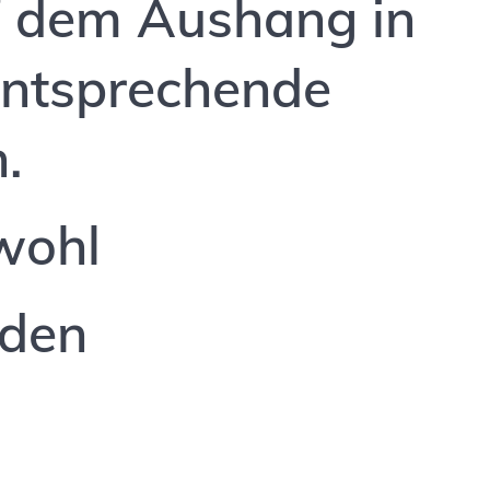
f dem Aushang in
 entsprechende
n.
wohl
nden