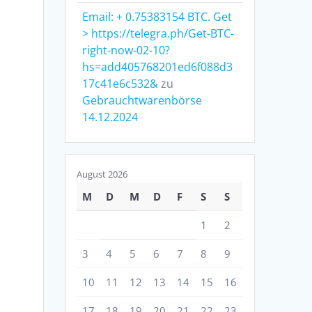
Email: + 0.75383154 BTC. Get
> https://telegra.ph/Get-BTC-
right-now-02-10?
hs=add405768201ed6f088d3
17c41e6c532&
zu
Gebrauchtwarenbörse
14.12.2024
August 2026
M
D
M
D
F
S
S
1
2
3
4
5
6
7
8
9
10
11
12
13
14
15
16
17
18
19
20
21
22
23