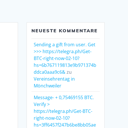
NEUESTE KOMMENTARE
Sending a gift from user. Get
>>> https://telegra.ph/Get-
BTC-right-now-02-10?
hs=6b767119813e9b971374b
ddca0aaa9c6&
zu
Vereinsehrentag in
Mönchweiler
Message- + 0,75469155 BTC.
Verify >
https://telegra.ph/Get-BTC-
right-now-02-10?
hs=3ff6457f247b6be8bb05ae