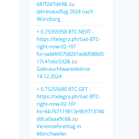
687f2d7de9&
zu
Jahresausflug 2024 nach
Würzburg
+ 0.75359358 BTC.NEXT -
https://telegra.ph/Get-BTC-
right-now-02-10?
hs=add405768201ed6f088d3
17c41e6c532&
zu
Gebrauchtwarenbörse
14.12.2024
+ 0.75255680 BTC.GET -
https://telegra.ph/Get-BTC-
right-now-02-10?
hs=6b767119813e9b971374b
ddca0aaa9c6&
zu
Vereinsehrentag in
Mönchweiler