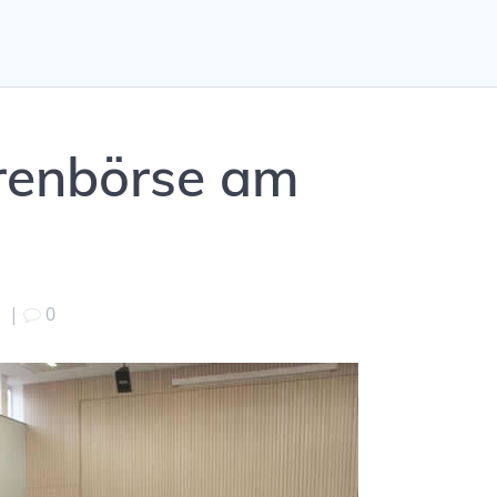
renbörse am
9
|
0