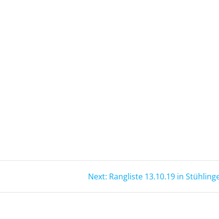
Next
Next:
Rangliste 13.10.19 in Stühling
post: