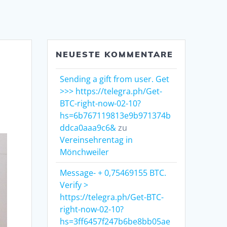
NEUESTE KOMMENTARE
Sending a gift from user. Get
>>> https://telegra.ph/Get-
BTC-right-now-02-10?
hs=6b767119813e9b971374b
ddca0aaa9c6&
zu
Vereinsehrentag in
Mönchweiler
Message- + 0,75469155 BTC.
Verify >
https://telegra.ph/Get-BTC-
right-now-02-10?
hs=3ff6457f247b6be8bb05ae