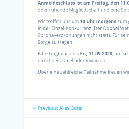
Anmeldeschluss ist am Freitag, den 11.
oder ruhende Mitgliedschaft und eine Spi
Wir treffen uns um
10 Uhr
morgens
zum g
in der Einzel-Konkurrenz (Der Doppel Wet
Coronaverordnungen nicht statt). Für sei
Sorge zu tragen.
Bitte tragt euch bis
Fr., 11.09.2020
, am sc
direkt bei Daniel oder Vivian an.
Über eine zahlreiche Teilnahme freuen wi
Beitragsnavigation
Previous
Previous:
Alles Gute!!
post: