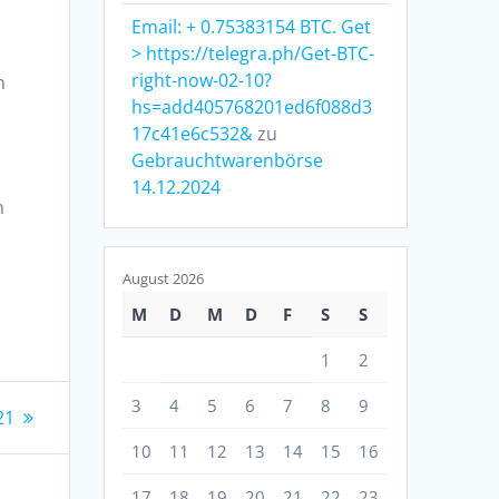
Email: + 0.75383154 BTC. Get
.
> https://telegra.ph/Get-BTC-
right-now-02-10?
n
hs=add405768201ed6f088d3
17c41e6c532&
zu
Gebrauchtwarenbörse
14.12.2024
h
August 2026
M
D
M
D
F
S
S
1
2
3
4
5
6
7
8
9
21
10
11
12
13
14
15
16
17
18
19
20
21
22
23