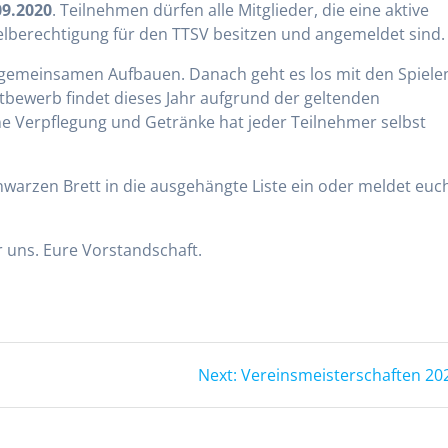
09.2020
. Teilnehmen dürfen alle Mitglieder, die eine aktive
elberechtigung für den TTSV besitzen und angemeldet sind
emeinsamen Aufbauen. Danach geht es los mit den Spiele
tbewerb findet dieses Jahr aufgrund der geltenden
ne Verpflegung und Getränke hat jeder Teilnehmer selbst
hwarzen Brett in die ausgehängte Liste ein oder meldet euc
r uns. Eure Vorstandschaft.
Next
Next:
Vereinsmeisterschaften 20
post: