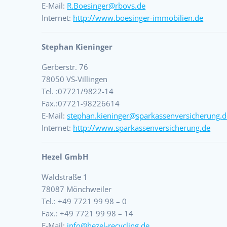
E-Mail:
R.Boesinger@rbovs.de
Internet:
http://www.boesinger-immobilien.de
Stephan Kieninger
Gerberstr. 76
78050 VS-Villingen
Tel. :07721/9822-14
Fax.:07721-98226614
E-Mail:
stephan.kieninger@sparkassenversicherung.d
Internet:
http://www.sparkassenversicherung.de
Hezel GmbH
Waldstraße 1
78087 Mönchweiler
Tel.: +49 7721 99 98 – 0
Fax.: +49 7721 99 98 – 14
E-Mail:
info@hezel-recycling.de