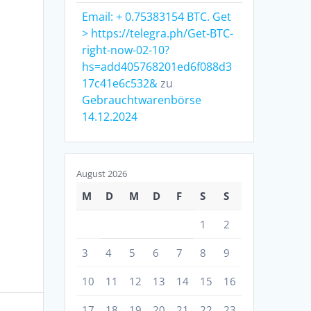
Email: + 0.75383154 BTC. Get
> https://telegra.ph/Get-BTC-
right-now-02-10?
hs=add405768201ed6f088d3
17c41e6c532&
zu
Gebrauchtwarenbörse
14.12.2024
August 2026
M
D
M
D
F
S
S
1
2
3
4
5
6
7
8
9
10
11
12
13
14
15
16
17
18
19
20
21
22
23