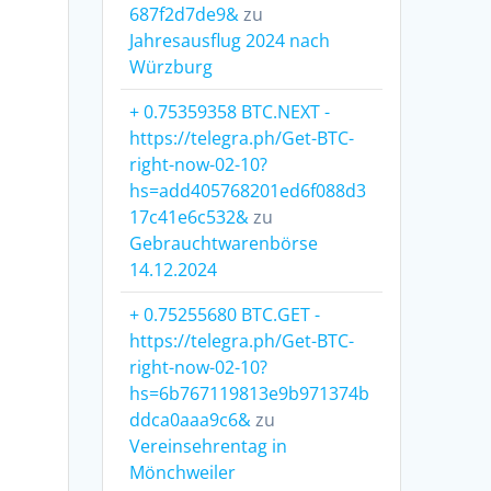
687f2d7de9&
zu
Jahresausflug 2024 nach
Würzburg
+ 0.75359358 BTC.NEXT -
https://telegra.ph/Get-BTC-
right-now-02-10?
hs=add405768201ed6f088d3
17c41e6c532&
zu
Gebrauchtwarenbörse
14.12.2024
+ 0.75255680 BTC.GET -
https://telegra.ph/Get-BTC-
right-now-02-10?
hs=6b767119813e9b971374b
ddca0aaa9c6&
zu
Vereinsehrentag in
Mönchweiler