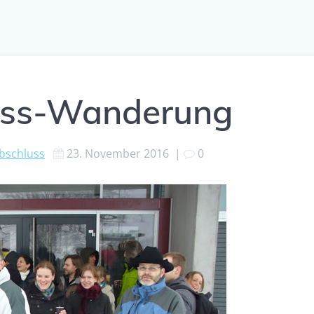
uss-Wanderung
bschluss
23. November 2016
|
0