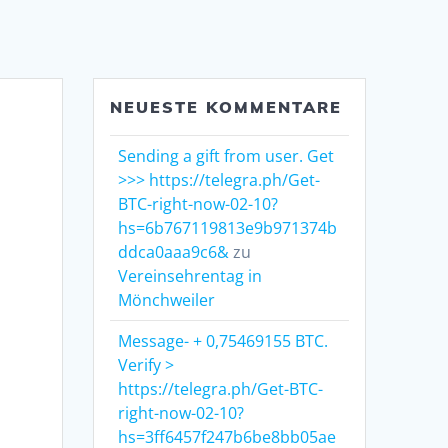
NEUESTE KOMMENTARE
Sending a gift from user. Get
>>> https://telegra.ph/Get-
BTC-right-now-02-10?
hs=6b767119813e9b971374b
ddca0aaa9c6&
zu
Vereinsehrentag in
Mönchweiler
Message- + 0,75469155 BTC.
Verify >
https://telegra.ph/Get-BTC-
right-now-02-10?
hs=3ff6457f247b6be8bb05ae