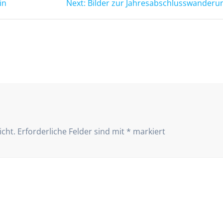
Next
in
Next:
Bilder zur Jahresabschlusswanderu
post:
icht.
Erforderliche Felder sind mit
*
markiert