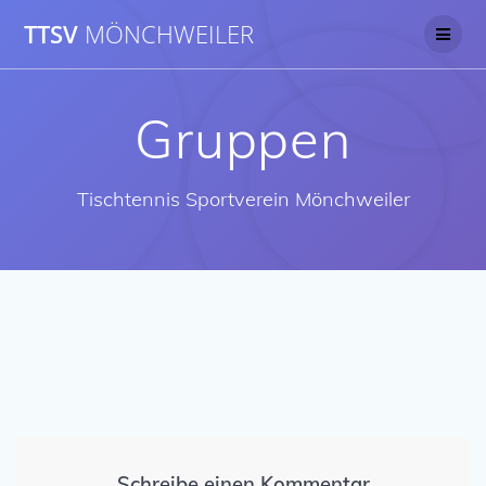
Skip
TTSV
MÖNCHWEILER
to
content
Gruppen
Tischtennis Sportverein Mönchweiler
Schreibe einen Kommentar