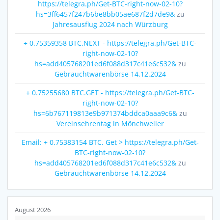
https://telegra.ph/Get-BTC-right-now-02-10?
hs=3ff6457f247b6be8bb05ae687f2d7de9&
zu
Jahresausflug 2024 nach Würzburg
+ 0.75359358 BTC.NEXT - https://telegra.ph/Get-BTC-
right-now-02-10?
hs=add405768201ed6f088d317c41e6c532&
zu
Gebrauchtwarenbörse 14.12.2024
+ 0.75255680 BTC.GET - https://telegra.ph/Get-BTC-
right-now-02-10?
hs=6b767119813e9b971374bddca0aaa9c6&
zu
Vereinsehrentag in Mönchweiler
Email: + 0.75383154 BTC. Get > https://telegra.ph/Get-
BTC-right-now-02-10?
hs=add405768201ed6f088d317c41e6c532&
zu
Gebrauchtwarenbörse 14.12.2024
August 2026